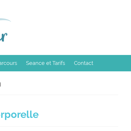
arcours
Seance et Tarifs
Contact
n
rporelle