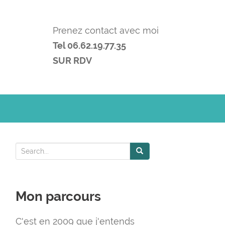
Prenez contact avec moi
Tel 06.62.19.77.35
SUR RDV
S
e
a
Mon parcours
r
c
C'est en 2009 que j'entends
h